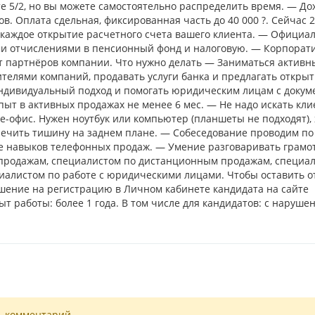
те 5/2, но вы можете самостоятельно распределить время. — До
огов. Оплата сдельная, фиксированная часть до 40 000 ?. Сейчас
 каждое открытие расчетного счета вашего клиента. — Официа
еми отчислениями в пенсионный фонд и налоговую. — Корпорат
от партнёров компании. Что нужно делать — Заниматься актив
елями компаний, продавать услуги банка и предлагать открыт
индивидуальный подход и помогать юридическим лицам с докум
ыт в активных продажах не менее 6 мес. — Не надо искать кли
e-офис. Нужен ноутбук или компьютер (планшеты не подходят),
ечить тишину на заднем плане. — Собеседование проводим по
 навыков телефонных продаж. — Умение разговаривать грамо
 продажам, специалистом по дистанционным продажам, специа
иалистом по работе с юридическими лицами. Чтобы оставить о
ашение на регистрацию в Личном кабинете кандидата на сайте
т работы: более 1 года. В том числе для кандидатов: с наруше
ь комментарий.