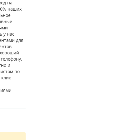
ход на
 20% наших
льное
ивные
ными
ь у нас
ентами для
ентов
 хороший
 телефону.
тно и
листом по
тклик
ниями