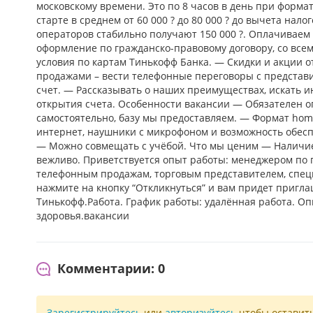
московскому времени. Это по 8 часов в день при форма
старте в среднем от 60 000 ? до 80 000 ? до вычета нал
операторов стабильно получают 150 000 ?. Оплачиваем
оформление по гражданско-правовому договору, со вс
условия по картам Тинькофф Банка. — Скидки и акции 
продажами – вести телефонные переговоры с представит
счет. — Рассказывать о наших преимуществах, искать 
открытия счета. Особенности вакансии — Обязателен оп
самостоятельно, базу мы предоставляем. — Формат hom
интернет, наушники с микрофоном и возможность обесп
— Можно совмещать с учёбой. Что мы ценим — Наличие
вежливо. Приветствуется опыт работы: менеджером по
телефонным продажам, торговым представителем, спец
нажмите на кнопку “Откликнуться” и вам придет пригл
Тинькофф.Работа. График работы: удалённая работа. Опы
здоровья.вакансии
Комментарии: 0
Зарегистрируйтесь
или
авторизуйтесь
чтобы оставит