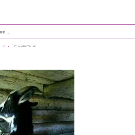
ные
С/х животные