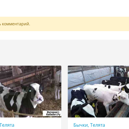
ь комментарий.
Телята
Бычки, Телята