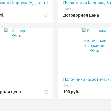
 год
акеты Карника(Адыгея), Карпатка(Мукачево)
Пчеломатки Карника, Ба
Омск
уб.
Договорная цена
Палочники - экзотическ
Омск
рная цена
100 руб.