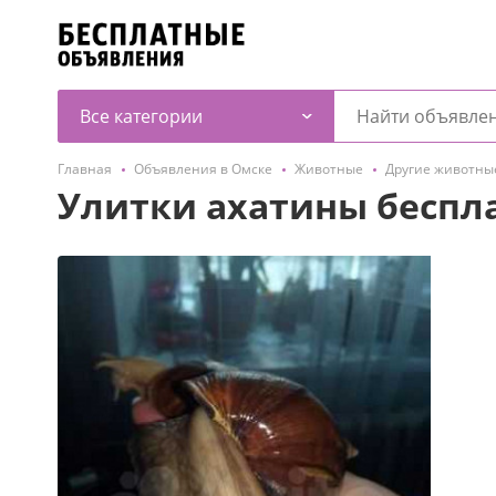
Все категории
Главная
Объявления в Омске
Животные
Другие животны
Улитки ахатины беспл