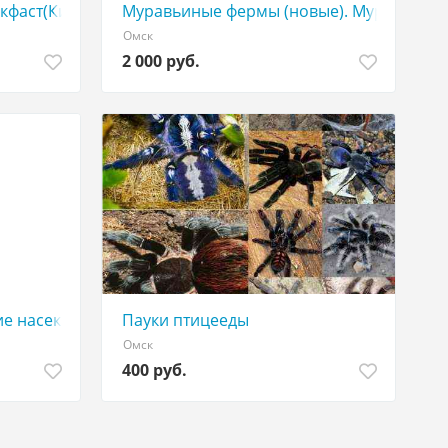
кфаст(Кисловодск), Карпатка
Муравьиные фермы (новые). Муравьи
Омск
2 000 руб.
ие насекомые
Пауки птицееды
Омск
400 руб.