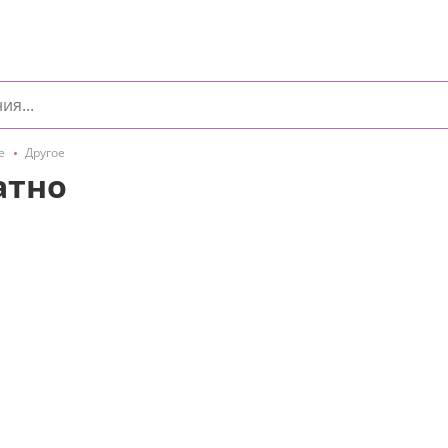
е
Другое
атно