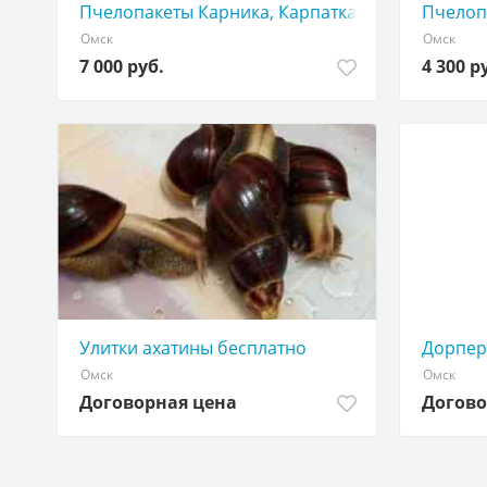
Пчелопакеты Карника, Карпатка запись на 2024
Пчелоп
Омск
Омск
7 000 руб.
4 300 р
Улитки ахатины бесплатно
Дорпер
Омск
Омск
Договорная цена
Догово