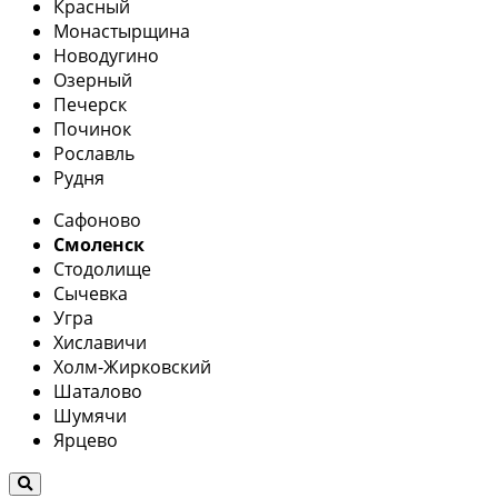
Красный
Монастырщина
Новодугино
Озерный
Печерск
Починок
Рославль
Рудня
Сафоново
Смоленск
Стодолище
Сычевка
Угра
Хиславичи
Холм-Жирковский
Шаталово
Шумячи
Ярцево