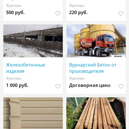
кость 3м
Вурнары
Вурнары
500 руб.
220 руб.
Железобетонные
Вурнарский Бетон от
изделия
производителя
Вурнары
Вурнары
1 000 руб.
Договорная цена