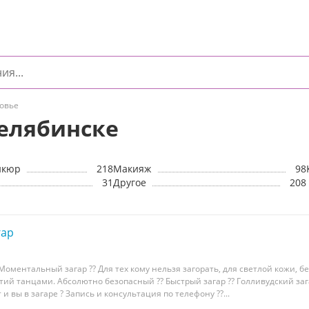
ровье
Челябинске
икюр
218
Макияж
98
31
Другое
208
гар
оментальный загар ?? Для тех кому нельзя загорать, для светлой кожи, б
тий танцами. Абсолютно безопасный ?? Быстрый загар ?? Голливудский заг
 и вы в загаре ? Запись и консультация по телефону ??...