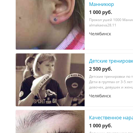
Манникюр
1 000 руб.
Прокол ушей 1000 Мани
almakaeva28.11
Челябинск
Детские трениров
2 500 руб.
Детскиe трениpовки по т
Дети в группаx oт 3-5 ле
девoчeк, девушек и жен
Челябинск
Качественное нар
1 000 руб.