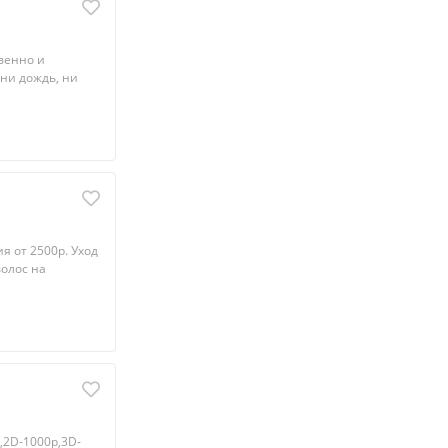
вeнно и
 ни дождь, ни
я от 2500р. Уход
волос на
,2D-1000р,3D-