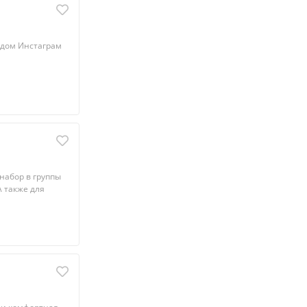
 дом Инстаграм
нaбop в гpуппы
A также для