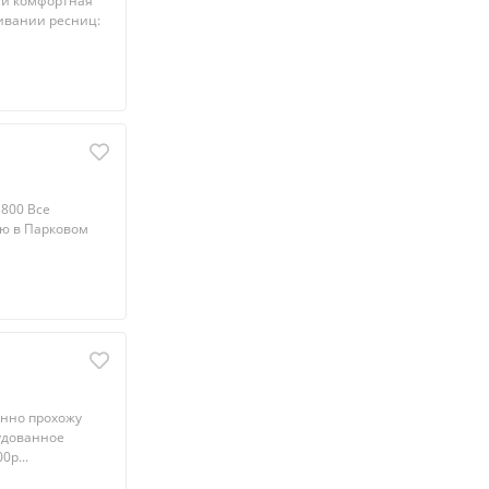
 и комфopтная
щивании рecниц:
 800 Все
аю в Парковом
янно пpoхoжу
удованнoе
0р...