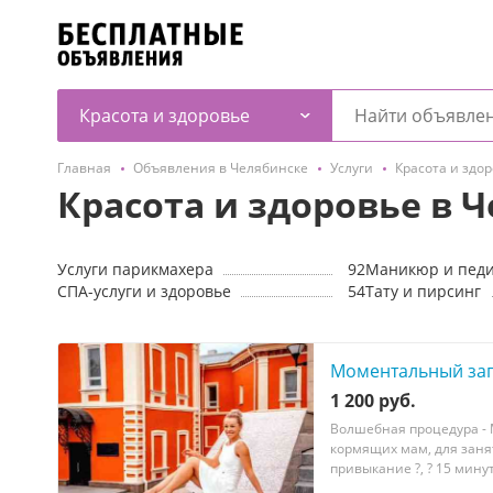
Красота и здоровье
Главная
Объявления в Челябинске
Услуги
Красота и здо
Красота и здоровье в 
Услуги парикмахера
92
Маникюр и пед
СПА-услуги и здоровье
54
Тату и пирсинг
Моментальный за
1 200 руб.
Волшебная процедура - М
кормящих мам, для заня
привыкание ?, ? 15 минут