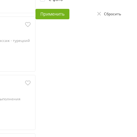
Применить
Сбросить
ассаж - турецкий
 выполнения