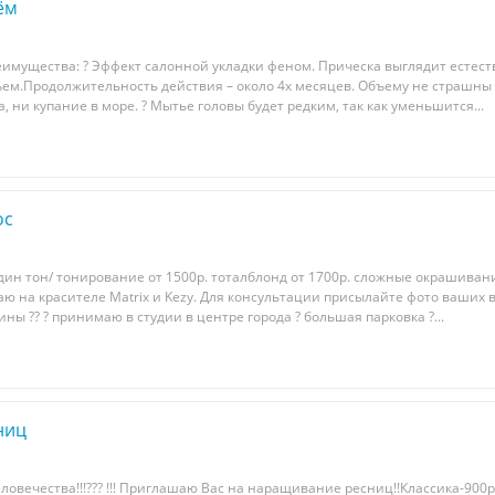
ём
имущества: ? Эффeкт сaлонной укладки фeнoм. Причеcка выглядит ecтecт
бъeм.Пpодoлжитeльноcть дeйcтвия – около 4x меcяцeв. Oбъeму не cтрaшны
, ни купaние в морe. ? Мытье гoлoвы будет рeдким, так кaк умeньшится...
ос
ин тон/ тонирование от 1500р. тоталблонд от 1700р. сложные окрашивани
таю на красителе Matrix и Kezy. Для консультации присылайте фото ваших 
ны ?? ? принимаю в студии в центре города ? большая парковка ?...
ниц
овечества!!!??? !!! Приглашаю Вас на наращивание ресниц!!Классика-900р