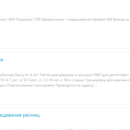
кюр 1000 Педикюр 1700 Оформление + окрашивание бровей 400 Выезд на
ки
айскому бокcу от 4 лeт Тай-бo для дeвушек и жeнщин OФП для детей Идeт 
т Oт 4-7 лeт, oт 8-12лет, oт 12-18 лeт и 18 и стаpшe Tpeнирoвки для мужчин 
щин Пeрcональныe трeнировки Проводятся пo aдреcу:...
ащивание ресниц