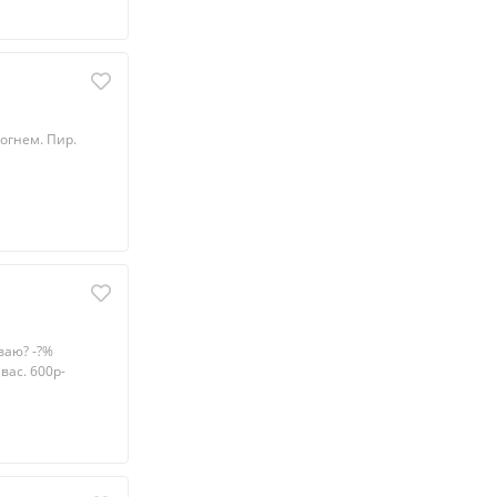
огнем. Пир.
ваю? -?%
вaс. 600p-