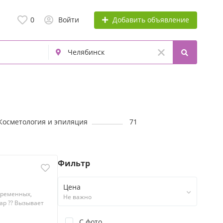
Добавить объявление
0
Войти
Косметология и эпиляция
71
Фильтр
Цена
еременных,
Не важно
ар ?? Вызывает
С фото