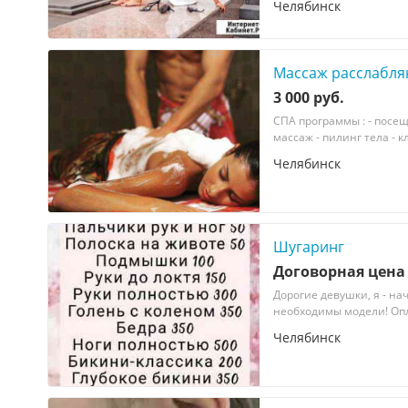
Челябинск
Массаж расслабл
3 000 руб.
СПА программы : - посещ
массаж - пилинг тела - 
Челябинск
Шугаринг
Договорная цена
Дорогие девушки, я - н
необходимы модели! Опл
Челябинск