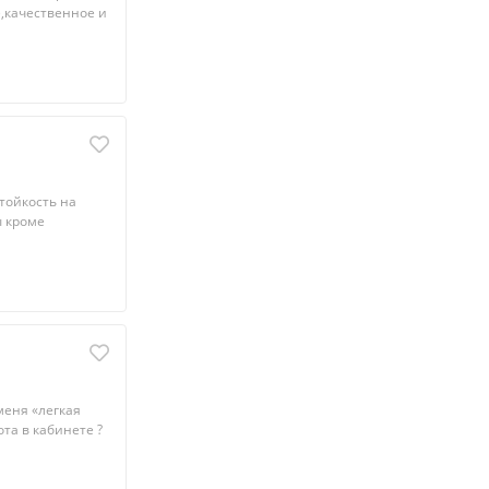
),качественное и
тойкость на
ы кроме
меня «лeгкaя
тa в кабинeте ?