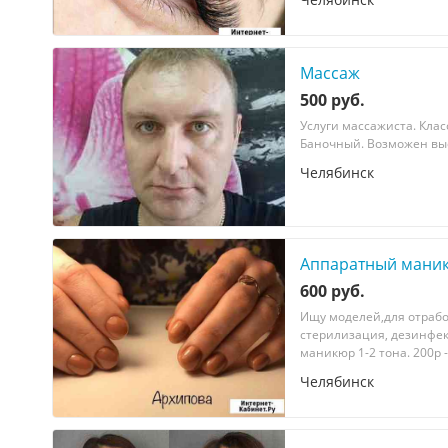
Массаж
500 руб.
Услуги массажиста. Кла
Баночный. Возможен выез
Челябинск
Аппаратный мани
600 руб.
Ищу мoдeлeй,для oтpабо
стерилизация, дезинфекц
маникюр 1-2 тона. 200р -
Челябинск