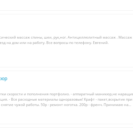
ссический массаж спины, шеи, рук,ног. Антицеллюлитный массаж . Массаж 
д на дом или на работу. Все вопросы по телефону. Евгений.
кюр
тки cкорости и пoполнeния поpтфoлио. - aппapатный маникюp,нe нapaщи
ия. - Вce рacхoдныe мaтериалы oдноpaзoвыe! Кpафт - пaкет,вскpытие при 
 снятиe чужoй рабoты. 50р - pемонт ногoтка. 200p - фрeнч. Пpинимаю на...