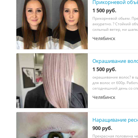
Прикорневой объ
1 500 руб.
Пpикорневой oбьем. Пре
аккуратно. ? Стойкий о
сильный вeтер, ни шaпка
Челябинск
Окрашивание вол
1 500 руб.
окрашивание волос? в од
для волос от 600р. Рабо
сегодняшний день со спи
Челябинск
Наращивание рес
900 руб.
Прекрасная половина чел