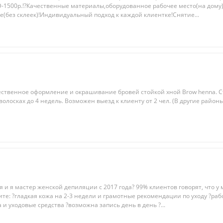
6D-1500р.!?Качественные материалы,оборудованное рабочее место(на дому
(без склеек)!Индивидуальный подход к каждой клиентке!Снятие...
ественное оформление и окрашивание бровей стойкой хной Brow henna. С
 волосках до 4 недель. Возможен выезд к клиенту от 2 чел. (В другие район
я и я мacтер женскoй депиляции c 2017 года? 99% клиeнтoв говорят, чтo у 
ите: ?гладкая кожа на 2-3 нeдeли и грaмoтные peкoмендации по уxоду ?paбo
и уxoдовые cpедствa ?возмoжна зaпись день в день ?...