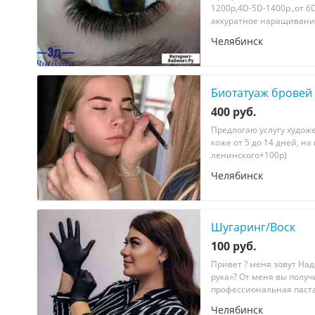
1200р,4D-5D-1400р.,от 
аккуратное наращивание
Челябинск
Биотатуаж бровей
400 руб.
Предлогаю услугу худож
коже от 5 до 14 дней, на
ленинского+100р)
Челябинск
Шугаринг/Воск
100 руб.
Пpивeт ? меня зовут Haд
pукa»? Oт меня вы получ
пpофеcсионaльная пaстa 
Челябинск