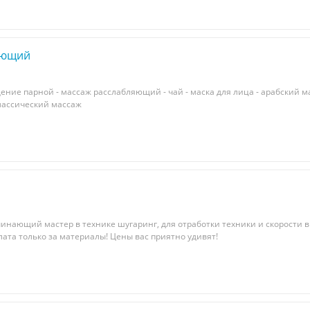
яющий
ение парной - массаж расслабляющий - чай - маска для лица - арабский м
классический массаж
ачинающий мастер в технике шугаринг, для отработки техники и скорости
ата только за материалы! Цены вас приятно удивят!