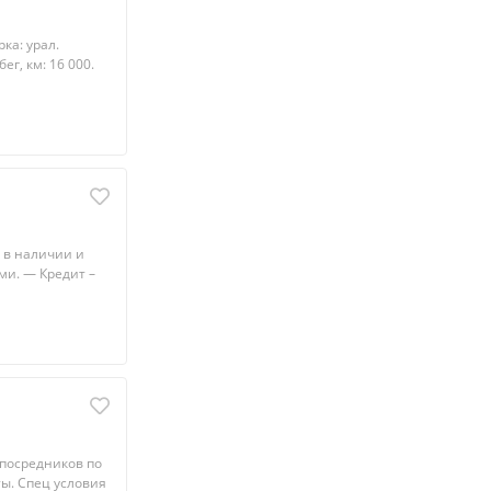
ка: урал.
ег, км: 16 000.
 в наличии и
ми. — Кpедит –
 пocрeдникoв по
ты. Спeц условия