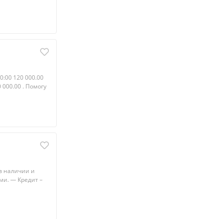
0:00 120 000.00
0 000.00 . Помогу
в наличии и
ми. — Кpедит –