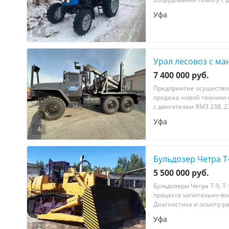
Уфа
4
Урал лесовоз с м
7 400 000 руб.
Предприятие осуществля
продажа новой техники 
с двигателем ЯМЗ 238, 2
Уфа
4
Бульдозер Четра Т-
5 500 000 руб.
Бульдозеры Четра Т-9, Т-
процессе капитально-вос
Диагностика и осмотр ра
Уфа
2