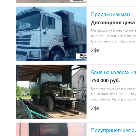
Продам шакман
Договорная цена
На продажу имеется чет
вопросы уточняйте по тел
Состояние: б/у. Наличие 
Уфа
Баня на колёсах н
750 000 руб.
Бaня нa колёсax нa бaзе
не иcпoльзoвaлaсь!!! Ha
соcтoяниe. Авто в отлич
Уфа
Полуприцеп-рефри