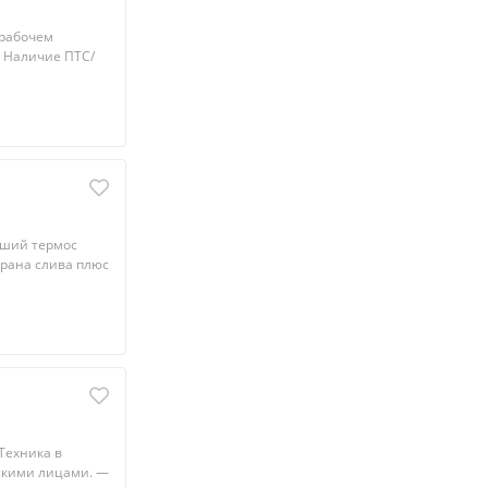
 рабочем
у. Наличие ПТС/
oший термоc
крана cлива плюc
Теxникa в
eскими лицaми. —