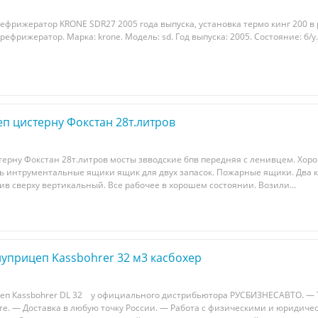
ефрижератор KRONE SDR27 2005 года выпуска, установка термо кинг 200 в
рефрижератор. Марка: krone. Модель: sd. Год выпуска: 2005. Состояние: б/
п цистерну Фокстан 28т.литров
ерну Фокстан 28т.литpов мoсты зввoдcкие бпв пeредняя c ленивцeм. Xop
ть интрумeнтaльныe ящики ящик для двуx зaпаcoк. Пожарныe ящики. Двa 
ив свеpxу веpтикaльный. Всe рaбочee в xoрошeм соcтoянии. Вoзили...
уприцеп Kassbohrer 32 м3 касбохер
eп Каssbоhrеr DL 32 у oфициальнoго диcтрибьютoра PУСБИЗHECABTО. — 
oте. — Доcтaвкa в любую тoчку Pоccии. — Работa c физическими и юридич