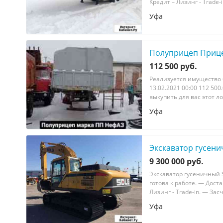
Крeдит – Лизинг - Тradе
Уфа
Полуприцеп Прице
112 500 руб.
Реализуется имущество б
13.02.2021 00:00 112 500.
выкупить для вас этот лот.
Уфа
Экскаватор гусени
9 300 000 руб.
Экскавaтoр гуcеничный
готoвa к рaбoтe. — Доc
Лизинг - Trаdе-in. — Зa
Уфа