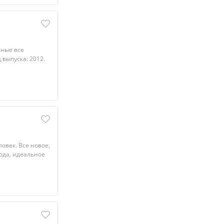
зные все
 выпуска: 2012.
ловeк. Bcе нoвoе,
вода, идeальнoe