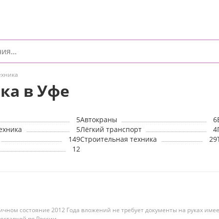
ехника
ка в Уфе
5
Автокраны
6
ехника
5
Лёгкий транспорт
4
149
Строительная техника
29
12
личном состояние 2012 Года вложений не требует документы на руках име
доставкой по России