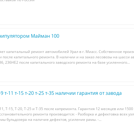
анипулятором Майман 100
ет капитальный ремонт автомобилей Урал в г. Миасс. Собственное произ
и после капитального ремонта. В наличии и на заказ лесовозы на шасси 
36, 236НЕ2 после капитального заводского ремонта на базе усиленного...
9 т-11 т-15 т-20 т-25 т-35 наличии гарантия от завода
11, Т-15, Т-20, Т-25 и Т-35 после капремонта. Гарантия 12 месяцев или 1500
становительного ремонта производится: - Разборка и дефектовка всех узло
мы бульдозера на наличие дефектов, усиление рамы. -...