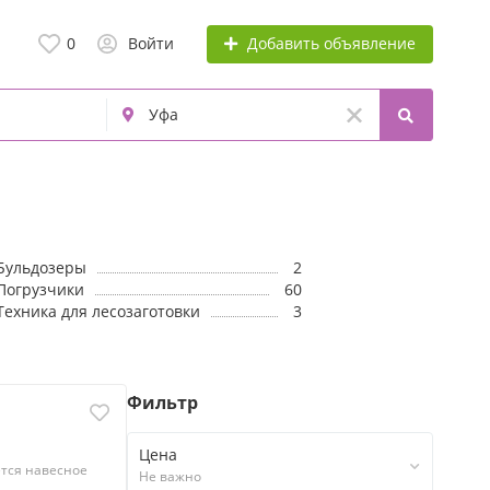
Добавить объявление
0
Войти
Бульдозеры
2
Погрузчики
60
Техника для лесозаготовки
3
Фильтр
Цена
ется навесное
Не важно