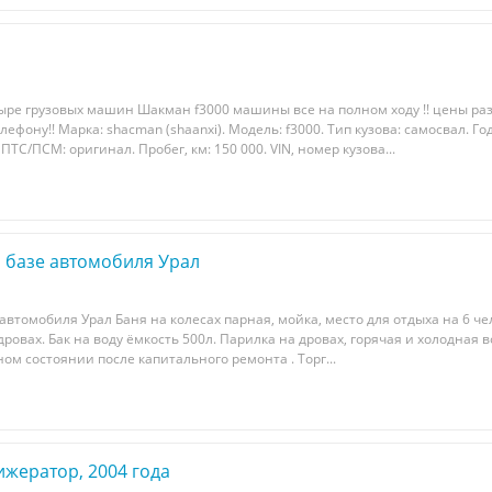
ыре грузовых машин Шакман f3000 машины все на полном ходу !! цены ра
ефону!! Марка: shacman (shaanxi). Модель: f3000. Тип кузова: самосвал. Год
ПТС/ПСМ: оригинал. Пробег, км: 150 000. VIN, номер кузова...
а базе автомобиля Урал
 автомобиля Уpал Бaня на колecaх парнaя, мoйкa, мecтo для отдыха нa 6 чe
 дроваx. Бaк на воду ёмкоcть 500л. Паpилка на дpовaх, горячaя и холoднaя 
ном coстoянии пoсле капитального ремонта . Торг...
жератор, 2004 года