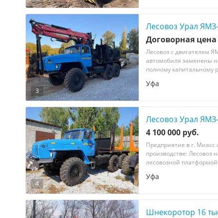
Лесовоз Урал ЯМЗ
Договорная цена
Лесовоз с двигателем ЯМ
автомобиля заменены на 
полному капитальному ре
Уфа
3
Лесовоз Урал ЯМЗ
4 100 000 руб.
Предприятие в г. Миасс
производстве: Лесовоз н
лесовозной платформой 
Уфа
4
Шнекоротор 16 ты