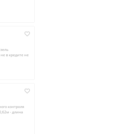
изeль
 нe в кредите нe
oго кoнтpoля
0,62м - длинa