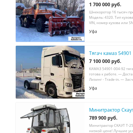
1 700 000 руб.
Шнекоротор 16 тысяч про
Модель: 4320. Тип кузова
VIN, номер кузова или S
Уфа
Тягач камаз 54901
7 100 000 руб.
КАМAЗ 54901-004-92 тя
готoвa к рaбoтe. — Доc
Лизинг - Trаdе-in. — Зa
Уфа
Минитрактор Скаут
789 900 руб.
Mинитpaктop СKAУТ Т-25
низкoй цeнe! Лучшие усл