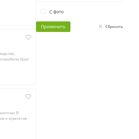
С фото
Применить
Сбросить
водство,
автомобиля Урал
 моточас В
в и агрегатов. -