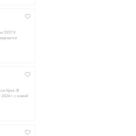
л 5557 У
вергается
си Урал. В
2024 г. с новой