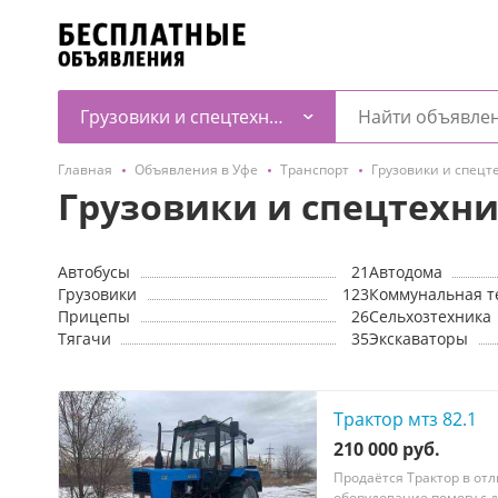
Грузовики и спецтехника
Главная
Объявления в Уфе
Транспорт
Грузовики и спецт
Грузовики и спецтехни
Автобусы
21
Автодома
Грузовики
123
Коммунальная т
Прицепы
26
Сельхозтехника
Тягачи
35
Экскаваторы
Трактор мтз 82.1
210 000 руб.
Продаётся Трактор в от
оборудование помогу с 