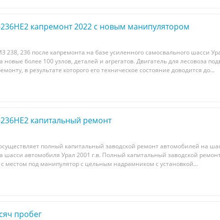
-236НЕ2 капремонт 2022 с новым манипулятором
З 238, 236 после капремонта на базе усиленного самосвального шасси Ура
новые более 100 узлов, деталей и агрегатов. Двигатель для лесовоза под
монту, в результате которого его техническое состояние доводится до...
-236НЕ2 капитальный ремонт
 осуществляет полный капитальный заводской ремонт автомобилей на шас
а шасси автомобиля Урал 2001 г.в. Полный капитальный заводской ремонт 
с местом под манипулятор с цельным надрамником с установкой...
сяч пробег