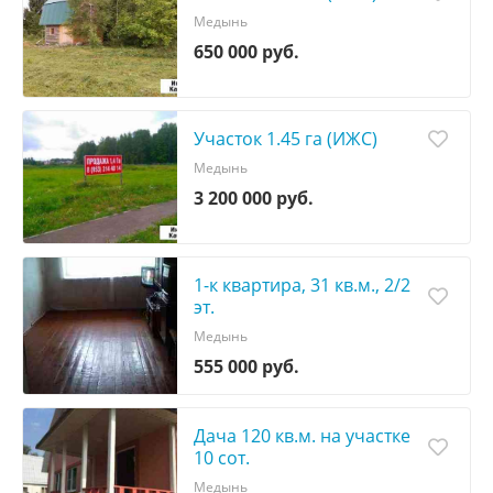
Медынь
650 000 руб.
Участок 1.45 га (ИЖС)
Медынь
3 200 000 руб.
1-к квартира, 31 кв.м., 2/2
эт.
Медынь
555 000 руб.
Дача 120 кв.м. на участке
10 сот.
Медынь